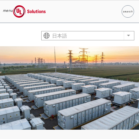
menu
search
検索
UL Solutions
Skip to main content
日本語
List