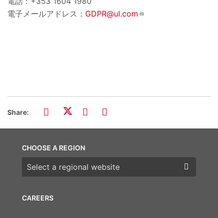
電話：+353 1604 1980
電子メールアドレス：
GDPR@ul.com
Share:
CHOOSE A REGION
Choose a region
CAREERS