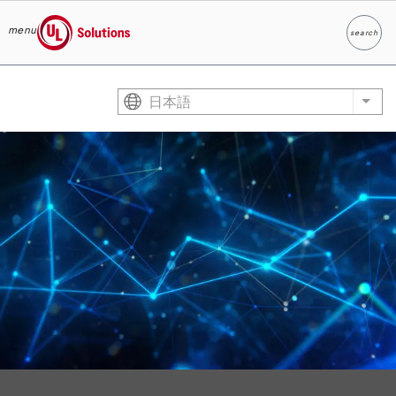
menu
search
検索
UL Solutions
Skip to main content
日本語
List