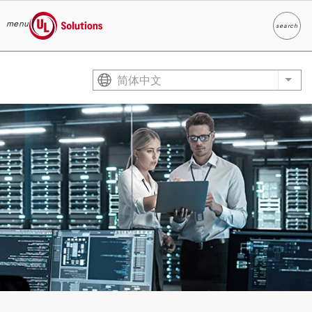
menu
search
Search
UL Solutions
Skip to main content
简体中文
List