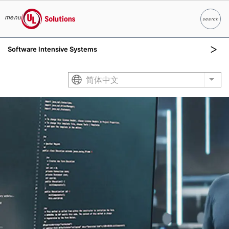
menu
search
Search
UL Solutions
Software Intensive Systems
Skip to main content
简体中文
List