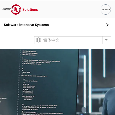
menu
search
Search
UL Solutions
Software Intensive Systems
Skip to main content
简体中文
List