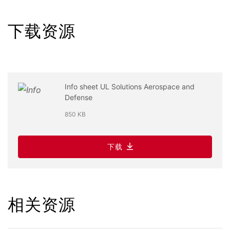
下载资源
Info sheet UL Solutions Aerospace and
Defense
850 KB
下载
相关资源