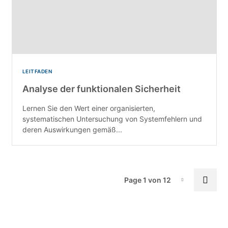
LEITFADEN
Analyse der funktionalen Sicherheit
Lernen Sie den Wert einer organisierten,
systematischen Untersuchung von Systemfehlern und
deren Auswirkungen gemäß...
Pa
Next
Page 1 von 12
Page-1