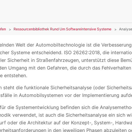
ufen
Ressourcenbibliothek Rund Um Softwareintensive Systeme
Analyse
kelnden Welt der Automobiltechnologie ist die Verbesserung
ischer Systeme entscheidend. ISO 26262:2018, die internati
er Sicherheit in Straßenfahrzeugen, unterstützt diese Bemü
en Umgang mit den Gefahren, die durch das Fehlverhalten 
e entstehen.
 steht die funktionale Sicherheitsanalyse (oder Sicherheit
usfälle in Automobilsystemen vor der Implementierung aufde
 für die Systementwicklung befinden sich die Analysemethod
hodik verwendet, ist auch die Sicherheitsanalyse ein sich w
urf oder die Architektur auf der Konzept-, System-, Hard
erheitsanforderungen in den jeweiligen Phasen abzuleiten o