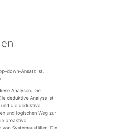
len
Top-down-Ansatz ist.
n.
iese Analysen. Die
Die deduktive Analyse ist
e und die deduktive
ren und logischen Weg zur
ie proaktive
t von Systemausfällen. Die