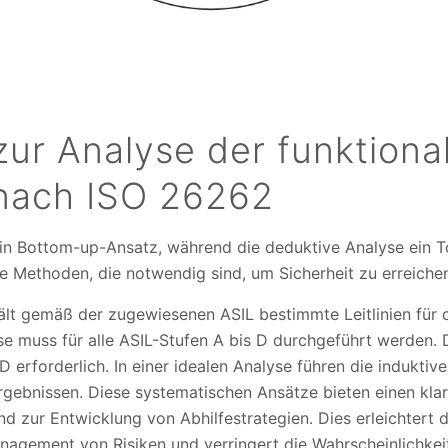
ur Analyse der funktiona
 nach ISO 26262
 ein Bottom-up-Ansatz, während die deduktive Analyse ein 
 Methoden, die notwendig sind, um Sicherheit zu erreiche
t gemäß der zugewiesenen ASIL bestimmte Leitlinien für d
se muss für alle ASIL-Stufen A bis D durchgeführt werden. 
D erforderlich. In einer idealen Analyse führen die induktiv
rgebnissen. Diese systematischen Ansätze bieten einen kla
d zur Entwicklung von Abhilfestrategien. Dies erleichtert d
anagement von Risiken und verringert die Wahrscheinlichkei