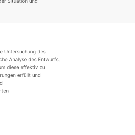
der Situation und
che Untersuchung des
sche Analyse des Entwurfs,
m diese effektiv zu
rungen erfüllt und
nd
rten