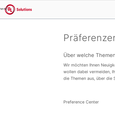
menu
UL Solutions
Skip to main content
Präferenzen
Über welche Themen 
Wir möchten Ihnen Neuigke
wollen dabei vermeiden, I
die Themen aus, über die 
Preference Center