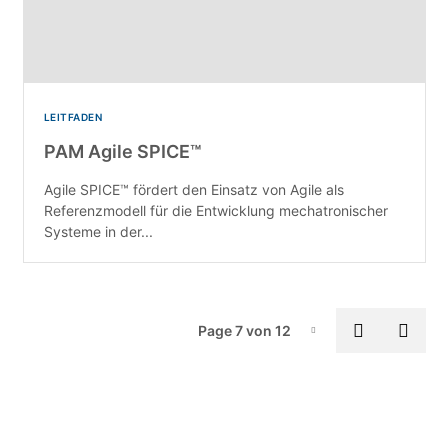
LEITFADEN
PAM Agile SPICE™
Agile SPICE™ fördert den Einsatz von Agile als
Referenzmodell für die Entwicklung mechatronischer
Systeme in der...
Pa
Previous
Next
Page 7 von 12
Page-7