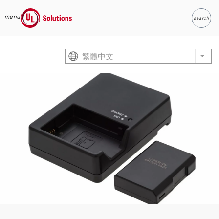
menu
search
Search
UL Solutions
Skip to main content
繁體中文
List