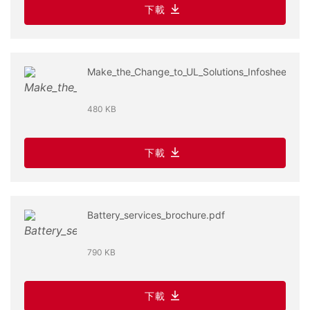
下載
Make_the_Change_to_UL_Solutions_Infosheet.pdf
480 KB
下載
Battery_services_brochure.pdf
790 KB
下載