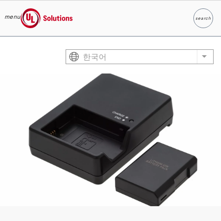
menu
search
찾다
UL Solutions
Skip to main content
한국어
List