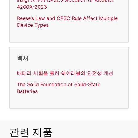
Insights Into CPSC’s Adoption of ANSI/UL
4200A-2023
Reese’s Law and CPSC Rule Affect Multiple
Device Types
백서
배터리 시험을 통한 웨어러블의 안전성 개선
The Solid Foundation of Solid-State
Batteries
관련 제품