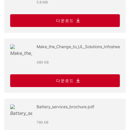
5.8 MB
다운로드
Make_the_Change_to_UL_Solutions_Infosheet.pdf
480 KB
다운로드
Battery_services_brochure.pdf
790 KB