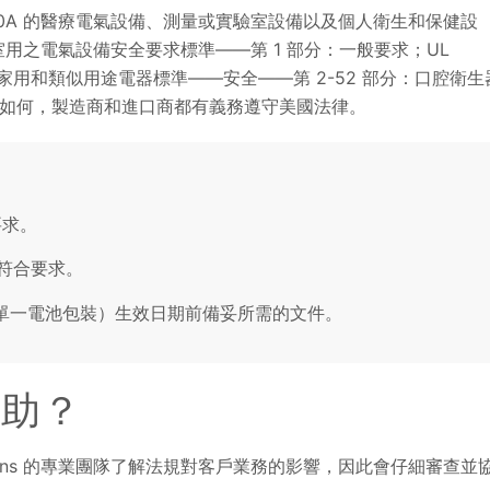
00A 的醫療電氣設備、測量或實驗室設備以及個人衛生和保健設
制和實驗室用之電氣設備安全要求標準——第 1 部分：一般要求；UL
52，家用和類似用途電器標準——安全——第 2-52 部分：口腔衛生
的要求如何，製造商和進口商都有義務遵守美國法律。
要求。
符合要求。
1 日，適用單一電池包裝）生效日期前備妥所需的文件。
供協助？
utions 的專業團隊了解法規對客戶業務的影響，因此會仔細審查並