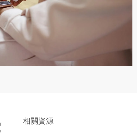
》
相關資源
有
年