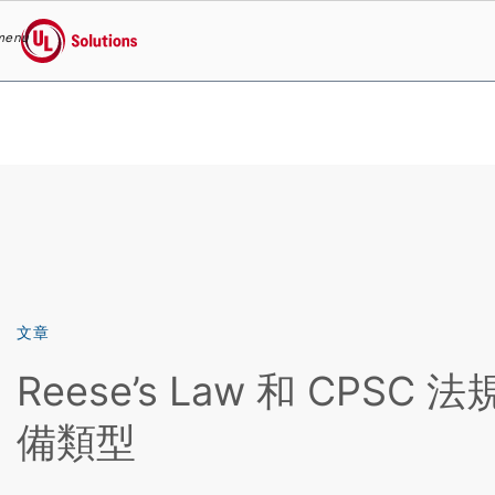
menu
UL Solutions
Skip to main content
文章
Reese’s Law 和 CPSC
備類型