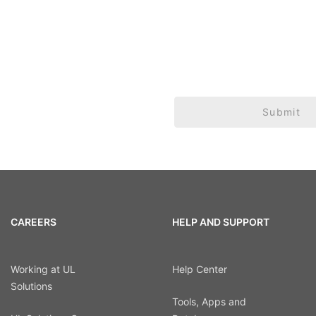
Submit
CAREERS
HELP AND SUPPORT
Working at UL
Help Center
Solutions
Tools, Apps and