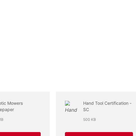
otic Mowers
Hand Tool Certification -
tepaper
SC
MB
500 KB