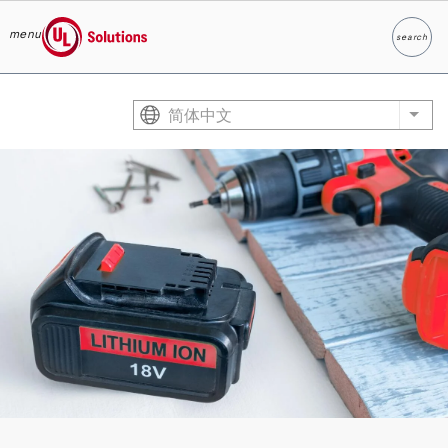
menu
search
Search
UL Solutions
Skip to main content
简体中文
List