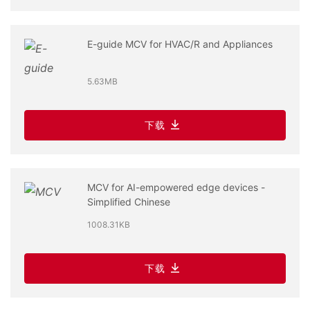
E-guide MCV for HVAC/R and Appliances
5.63MB
下载
MCV for AI-empowered edge devices -
Simplified Chinese
1008.31KB
下载