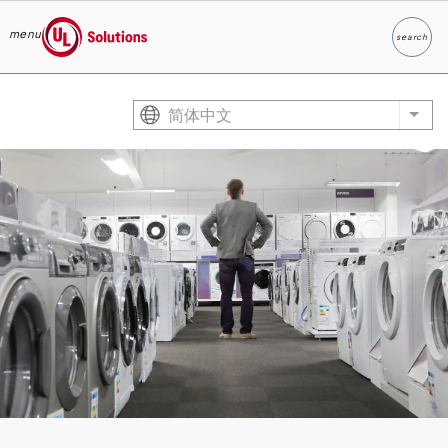
menu
search
Search
UL Solutions
Skip to main content
简体中文
List