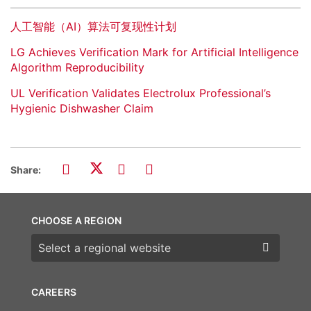
人工智能（AI）算法可复现性计划
LG Achieves Verification Mark for Artificial Intelligence
Algorithm Reproducibility
UL Verification Validates Electrolux Professional’s
Hygienic Dishwasher Claim
Share:
CHOOSE A REGION
Choose a region
CAREERS