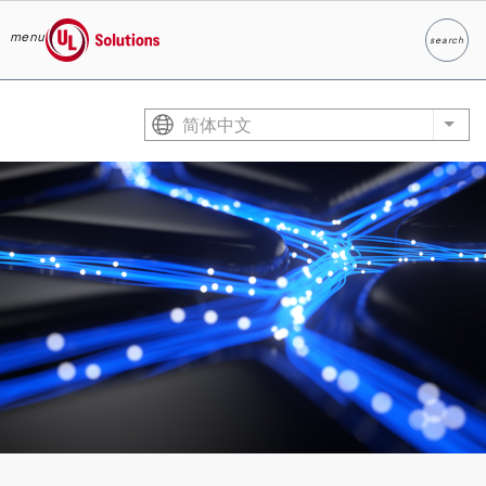
menu
search
Search
UL Solutions
Skip to main content
简体中文
List