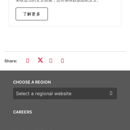
了解更多
Share:
CHOOSE A REGION
Choose a region
CAREERS