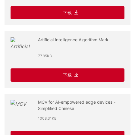
下载
Artificial Intelligence Algorithm Mark
77.95KB
下载
MCV for AI-empowered edge devices -
Simplified Chinese
1008.31KB