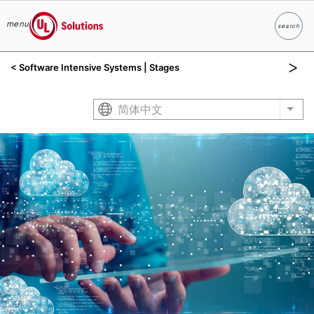
menu
search
Search
UL Solutions
< Software Intensive Systems | Stages
Skip to main content
简体中文
List