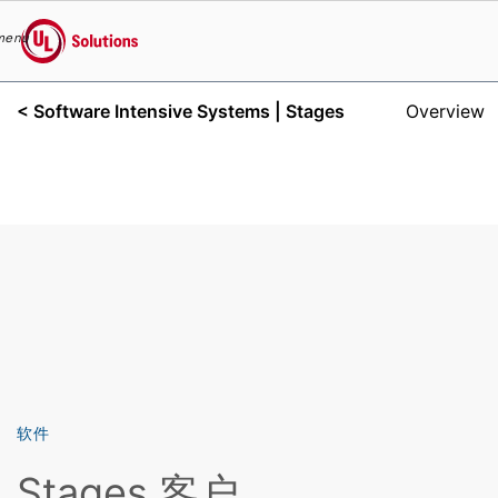
menu
UL Solutions
< Software Intensive Systems
| Stages
Overview
Skip to main content
软件
Stages 客户