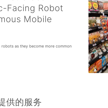
lic-Facing Robot
omous Mobile
ous robots as they become more common
提供的服务