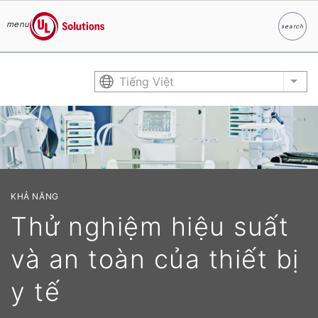
menu
search
Search
UL Solutions
Skip to main content
Tiếng Việt
List
KHẢ NĂNG
Thử nghiệm hiệu suất
và an toàn của thiết bị
y tế