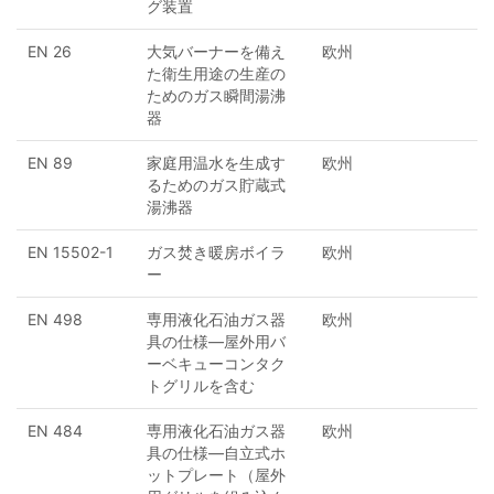
グ装置
EN 26
大気バーナーを備え
欧州
た衛生用途の生産の
ためのガス瞬間湯沸
器
EN 89
家庭用温水を生成す
欧州
るためのガス貯蔵式
湯沸器
EN 15502-1
ガス焚き暖房ボイラ
欧州
ー
EN 498
専用液化石油ガス器
欧州
具の仕様—屋外用バ
ーベキューコンタク
トグリルを含む
EN 484
専用液化石油ガス器
欧州
具の仕様—自立式ホ
ットプレート（屋外