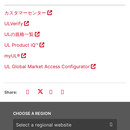
カスタマーセンター
ULVerify
ULの規格一覧
UL Product iQ™
myUL®
UL Global Market Access Configurator
Share:
CHOOSE A REGION
Choose a region