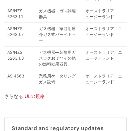
AS/NZS
ガス機器—ガス調理
オーストラリア、ニ
5263.1.1
器具
ュージーランド
AS/NZS
ガス機器—家庭用屋
オーストラリア、ニ
5263.1.7
外ガス式バーベキュ
ュージーランド
ー
AS/NZS
ガス機器—装飾用ガ
オーストラリア、ニ
5263.1.8
スログおよびその他
ュージーランド
の燃料効果器具
AS 4563
業務用ケータリング
オーストラリア、ニ
ガス設備
ュージーランド
さらなる
ULの規格
Standard and regulatory updates