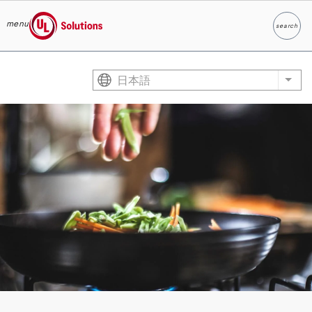
menu
search
検索
UL Solutions
Skip to main content
日本語
List