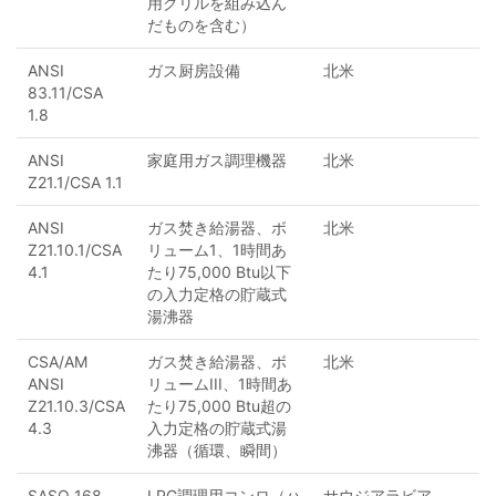
用グリルを組み込ん
だものを含む）
ANSI
ガス厨房設備
北米
83.11/CSA
1.8
ANSI
家庭用ガス調理機器
北米
Z21.1/CSA 1.1
ANSI
ガス焚き給湯器、ボ
北米
Z21.10.1/CSA
リューム1、1時間あ
4.1
たり75,000 Btu以下
の入力定格の貯蔵式
湯沸器
CSA/AM
ガス焚き給湯器、ボ
北米
ANSI
リュームIII、1時間あ
Z21.10.3/CSA
たり75,000 Btu超の
4.3
入力定格の貯蔵式湯
沸器（循環、瞬間）
SASO 168
LPG調理用コンロ（ハ
サウジアラビア