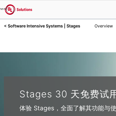
menu
UL Solutions
< Software Intensive Systems
| Stages
Overview
Skip to main content
Stages 30 天免费试
体验 Stages，全面了解其功能与