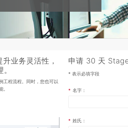
力提升业务灵活性，
申请 30 天 Sta
理。
* 表示必填字段
含示例工程流程。同时，您也可以
功能。
*
名字：
*
姓氏：