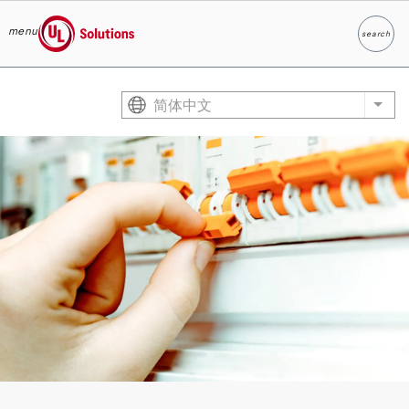
menu
search
Search
UL Solutions
Skip to main content
简体中文
List