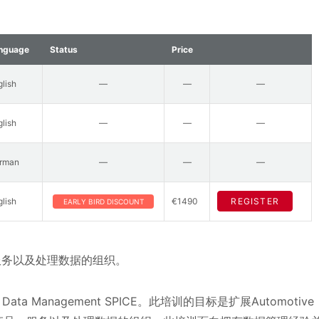
nguage
Status
Price
glish
—
—
—
glish
—
—
—
rman
—
—
—
glish
€1490
REGISTER
EARLY BIRD DISCOUNT
品、服务以及处理数据的组织。
ata Management SPICE。此培训的目标是扩展Automotive