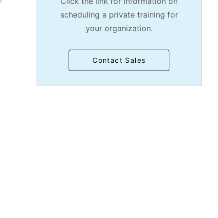
Click the link for information on
并
scheduling a private training for
your organization.
Contact Sales