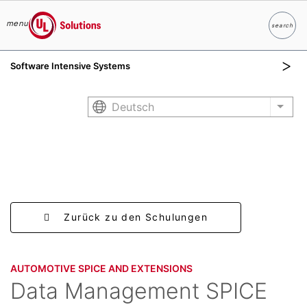
menu
search
Suche
UL Solutions
Software Intensive Systems
Skip to main content
Deutsch
List 
Zurück zu den Schulungen
AUTOMOTIVE SPICE AND EXTENSIONS
Data Management SPICE