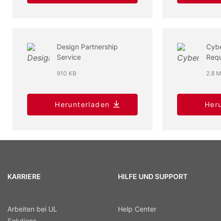
Design Partnership
Cybe
Service
Requ
Radi
910 KB
2.8 
Dire
Herunterladen
Her
KARRIERE
HILFE UND SUPPORT
Arbeiten bei UL
Help Center
Solutions