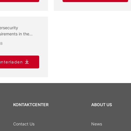
rsecurity
irements in the
o Equipment
MB
ctive
unterladen
KONTAKTCENTER
ABOUT US
Contact Us
News