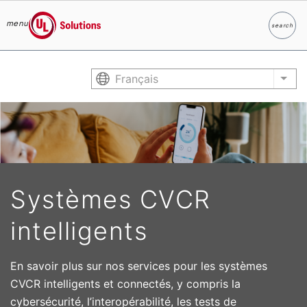
menu
search
Search
UL Solutions
Skip to main content
Français
List
Systèmes CVCR
intelligents
En savoir plus sur nos services pour les systèmes
CVCR intelligents et connectés, y compris la
cybersécurité, l’interopérabilité, les tests de