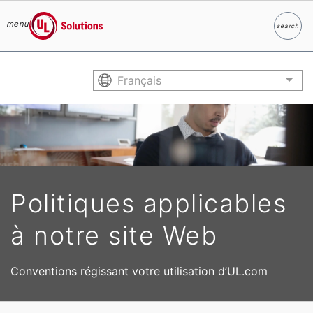
menu
search
Search
UL Solutions
Skip to main content
Français
List
Politiques applicables
à notre site Web
Conventions régissant votre utilisation d’UL.com