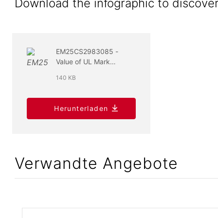
Download the infographic to discover
EM25CS2983085 -
Value of UL Mark
Plastics -
140 KB
Infographic_Final
Herunterladen
Verwandte Angebote