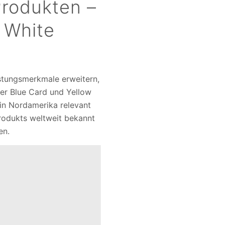
Produkten –
e White
istungsmerkmale erweitern,
ner Blue Card und Yellow
 in Nordamerika relevant
Produkts weltweit bekannt
hen.