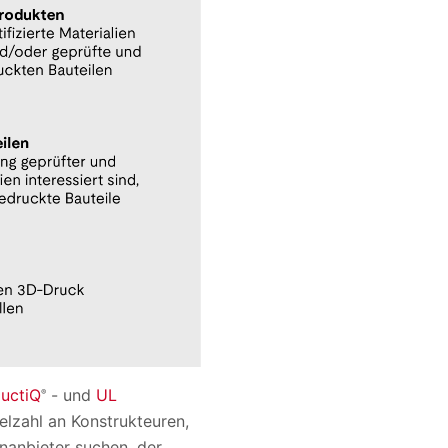
uctiQ
- und
UL
®
lzahl an Konstrukteuren,
nanbieter suchen, der