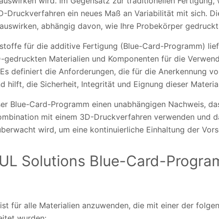
auswirken wird. Im Gegensatz zur traditionellen Fertigung, 
D-Druckverfahren ein neues Maß an Variabilität mit sich. Di
 auswirken, abhängig davon, wie Ihre Probekörper gedruck
toffe für die additive Fertigung (Blue-Card-Programm) lief
D-gedruckten Materialien und Komponenten für die Verwend
Es definiert die Anforderungen, die für die Anerkennung v
d hilft, die Sicherheit, Integrität und Eignung dieser Materi
ser Blue-Card-Programm einen unabhängigen Nachweis, das
n Kombination mit einem 3D-Druckverfahren verwenden und d
erwacht wird, um eine kontinuierliche Einhaltung der Vorsc
 UL Solutions Blue-Card-Progr
t für alle Materialien anzuwenden, die mit einer der folg
itet wurden: