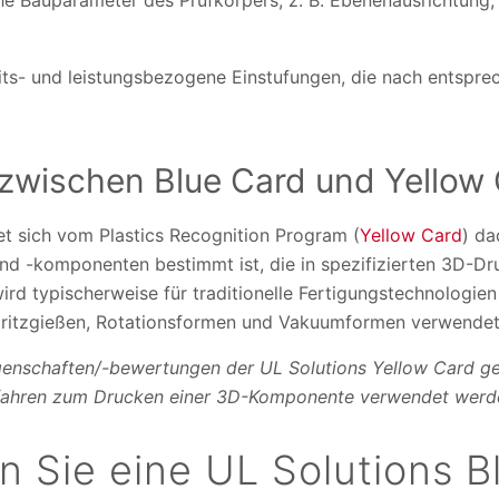
e Bauparameter des Prüfkörpers, z. B. Ebenenausrichtung, 
its- und leistungsbezogene Einstufungen, die nach entspr
zwischen Blue Card und Yellow
et sich vom Plastics Recognition Program (
Yellow Card
) da
 und -komponenten bestimmt ist, die in spezifizierten 3D-D
rd typischerweise für traditionelle Fertigungstechnologien
Spritzgießen, Rotationsformen und Vakuumformen verwendet
genschaften/-bewertungen der UL Solutions Yellow Card gelt
fahren zum Drucken einer 3D-Komponente verwendet werd
n Sie eine UL Solutions B