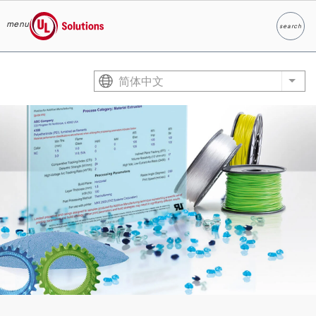
menu
search
Search
UL Solutions
Skip to main content
简体中文
List