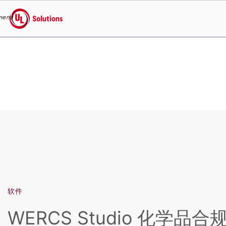
WERCS Studio 化学品合规
menu
UL Solutions
Skip to main content
软件
WERCS Studio 化学品合