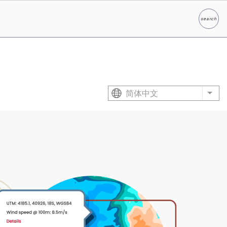
search
Search
简体中文
List