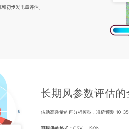
究和初步发电量评估。
长期风参数评估的
借助高质量的再分析模型，准确预测 10-3
可提供的格式：
CSV、JSON