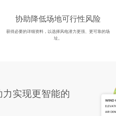
协助降低场地可行性风险
获得必要的详细资料，以选择风电潜力更强、更可靠的场
址。
 助力实现更智能的