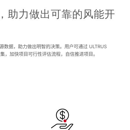
，助力做出可靠的风能开
源数据，助力做出明智的决策。用户可通过
ULTRUS
据集，加快项目可行性评估流程，自信推进项目。