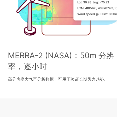
MERRA-2 (NASA)：50m 分辨
率，逐小时
高分辨率大气再分析数据，可用于验证长期风力趋势。