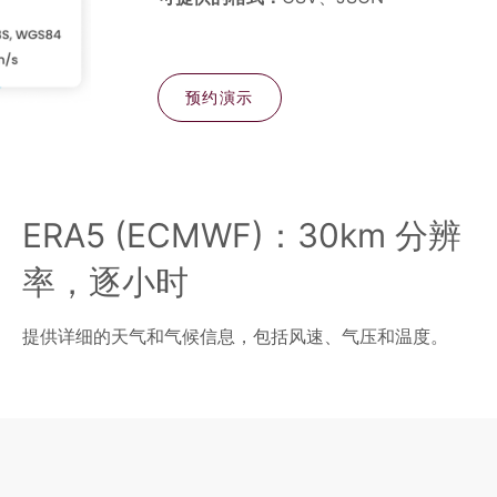
预约演示
ERA5 (ECMWF)：30km 分辨
率，逐小时
提供详细的天气和气候信息，包括风速、气压和温度。