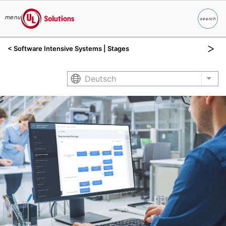
menu
search
Suche
UL Solutions
< Software Intensive Systems | Stages
Skip to main content
Deutsch
List