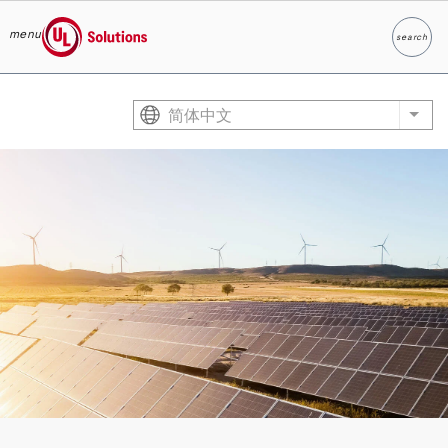
menu
search
Search
UL Solutions
Skip to main content
简体中文
List