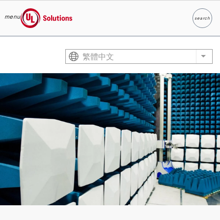
menu
search
Search
UL Solutions
Skip to main content
繁體中文
List