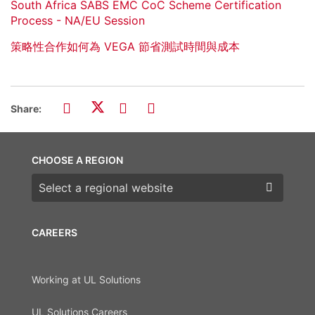
South Africa SABS EMC CoC Scheme Certification
Process - NA/EU Session
策略性合作如何為 VEGA 節省測試時間與成本
Share:
CHOOSE A REGION
Choose a region
CAREERS
Working at UL Solutions
UL Solutions Careers