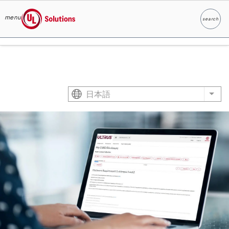
menu
search
検索
UL Solutions
Skip to main content
日本語
List