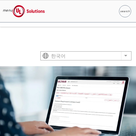
menu
search
찾다
UL Solutions
Skip to main content
한국어
List