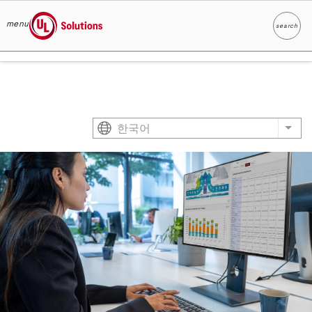
menu
search
찾다
UL Solutions
Skip to main content
한국어
List