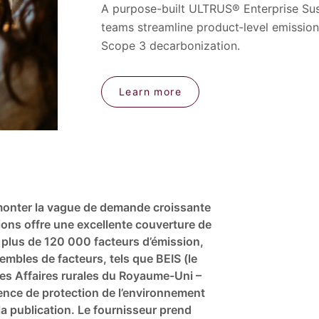
A purpose-built ULTRUS® Enterprise Susta
teams streamline product‑level emissio
Scope 3 decarbonization.
Learn more
rmonter la vague de demande croissante
tions offre une excellente couverture de
e plus de 120 000 facteurs d’émission,
mbles de facteurs, tels que BEIS (le
des Affaires rurales du Royaume-Uni –
Agence de protection de l’environnement
la publication. Le fournisseur prend