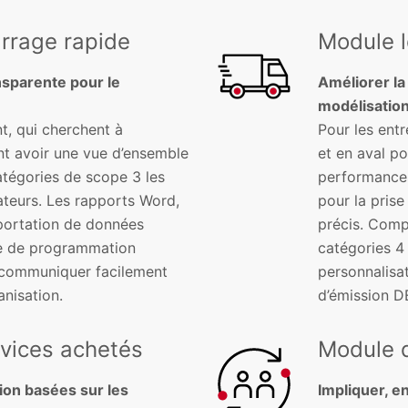
rrage rapide
Module l
nsparente pour le
Améliorer la
modélisation
t, qui cherchent à
Pour les ent
ent avoir une vue d’ensemble
et en aval po
tégories de scope 3 les
performances,
ateurs. Les rapports Word,
pour la pris
xportation de données
précis. Comp
ce de programmation
catégories 4 
e communiquer facilement
personnalisat
anisation.
d’émission D
rvices achetés
Module d
ion basées sur les
Impliquer, e