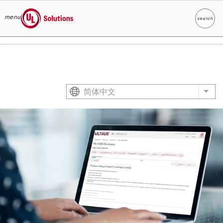
menu
search
Search
UL Solutions
Skip to main content
简体中文
List