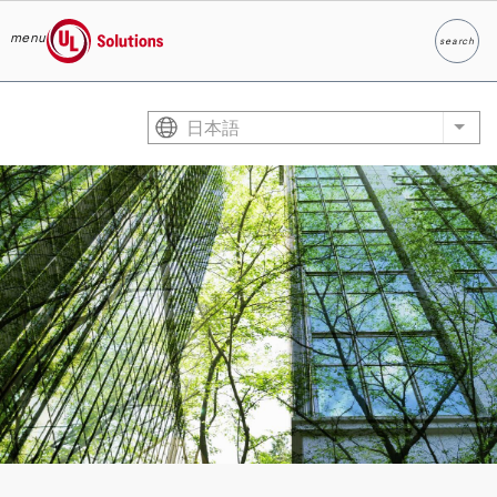
menu
search
検索
UL Solutions
Skip to main content
日本語
List