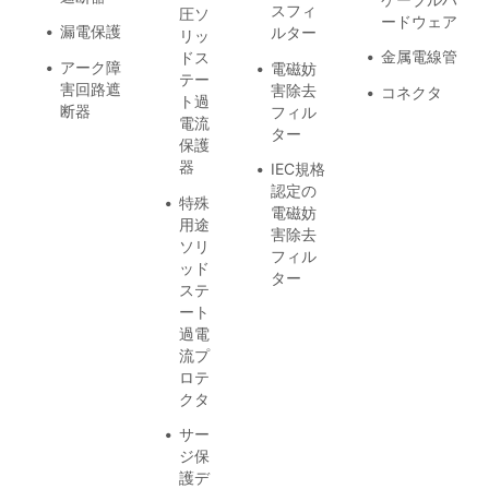
スフィ
圧ソ
ードウェア
漏電保護
ルター
リッ
金属電線管
ドス
アーク障
電磁妨
テー
害回路遮
害除去
コネクタ
ト過
断器
フィル
電流
ター
保護
器
IEC規格
認定の
特殊
電磁妨
用途
害除去
ソリ
フィル
ッド
ター
ステ
ート
過電
流プ
ロテ
クタ
サー
ジ保
護デ