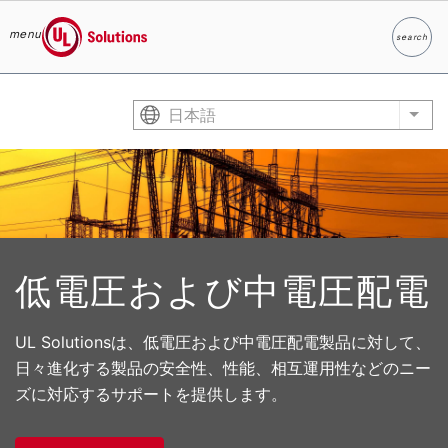
menu
search
検索
UL Solutions
Skip to main content
日本語
List
低電圧および中電圧配電
UL Solutionsは、低電圧および中電圧配電製品に対して、
日々進化する製品の安全性、性能、相互運用性などのニー
ズに対応するサポートを提供します。