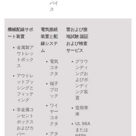
バイ
ス
機械配線サポ
電気接続
雷および接
ート装置
装置と配
地試験 認証
線システ
および検査
金属製ア
ム
サービス
ウトレッ
トボック
電気
グラウ
ス
コネ
ンディ
クタ
ングお
アウトレ
よびボ
ットブッ
端子
ンディ
シングと
ブロ
ング装
フィッテ
ック
置
ィング
ワイ
雷用導
非金属コ
ヤー
体
ンセント
コネ
ボックス
クタ
UL 96A
およびカ
または
アタ
バー
NFPA