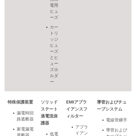
電用
ヒュ
ーズ
カー
トリ
ッジ
ヒュ
ーズ
とヒ
ュー
ズホ
ルダ
ー
特殊保護装置
ソリッド
EMIアプラ
導管およびチュ
ステート
イアンスフ
ーブシステム
漏電時回
過電流保
ィルター
路遮断器
電線管継手
護器
アプラ
家電漏電
導管および
イアン
低電
遮断器
ケーブルハ