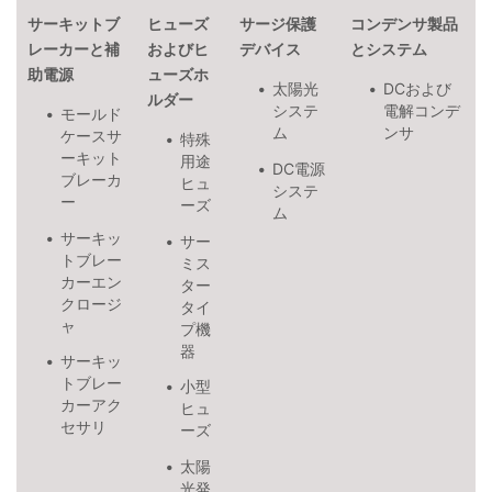
サーキットブ
ヒューズ
サージ保護
コンデンサ製品
レーカーと補
およびヒ
デバイス
とシステム
助電源
ューズホ
太陽光
DCおよび
ルダー
システ
電解コンデ
モールド
ム
ンサ
ケースサ
特殊
ーキット
用途
DC電源
ブレーカ
ヒュ
システ
ー
ーズ
ム
サーキッ
サー
トブレー
ミス
カーエン
ター
クロージ
タイ
ャ
プ機
器
サーキッ
トブレー
小型
カーアク
ヒュ
セサリ
ーズ
太陽
光発