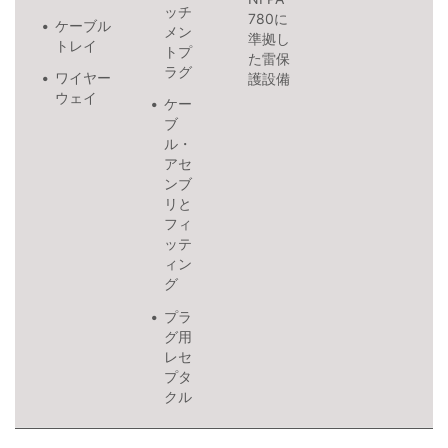
ッチ
780に
ケーブル
メン
準拠し
トレイ
トプ
た雷保
ラグ
ワイヤー
護設備
ウェイ
ケー
ブ
ル・
アセ
ンブ
リと
フィ
ッテ
ィン
グ
プラ
グ用
レセ
プタ
クル