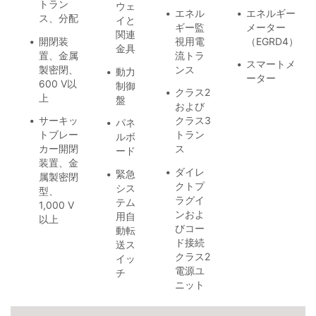
トラン
ウェ
エネル
エネルギー
ス、分配
イと
ギー監
メーター
関連
開閉装
視用電
（EGRD4）
金具
置、金属
流トラ
スマートメ
製密閉、
ンス
動力
ーター
600 V以
制御
クラス2
上
盤
および
サーキッ
クラス3
パネ
トブレー
トラン
ルボ
カー開閉
ス
ード
装置、金
ダイレ
緊急
属製密閉
クトプ
シス
型、
ラグイ
テム
1,000 V
ンおよ
用自
以上
びコー
動転
ド接続
送ス
クラス2
イッ
電源ユ
チ
ニット