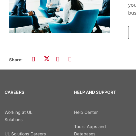
you
bus
Share:
CAREERS
HELP AND SUPPORT
Working at UL
Help Center
Solutions
Tools, Apps and
UL Solutions Careers
Databases