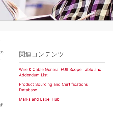
、
ー
の
関連コンテンツ
を
Wire & Cable General FUII Scope Table and
Addendum List
Product Sourcing and Certifications
Database
Marks and Label Hub
ま