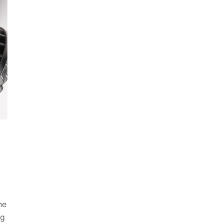
he
ng