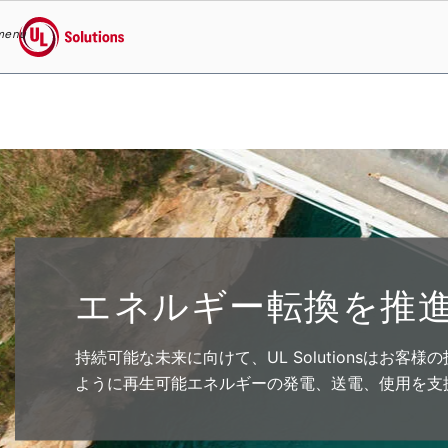
menu
UL Solutions
Skip to main content
エネルギー転換を推
持続可能な未来に向けて、UL Solutionsはお
ように再生可能エネルギーの発電、送電、使用を支