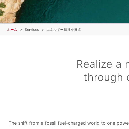
ホーム
Services
エネルギー転換を推進
Realize a 
through 
The shift from a fossil fuel-charged world to one power