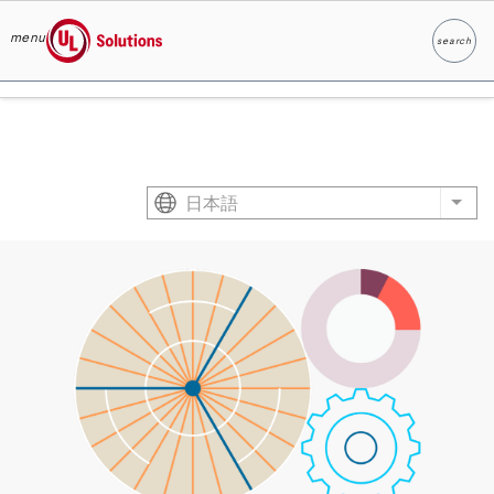
menu
search
検索
UL Solutions
Skip to main content
日本語
List