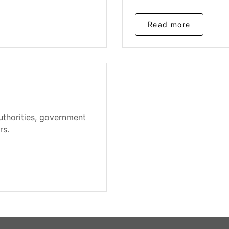
Read more
uthorities, government
rs.