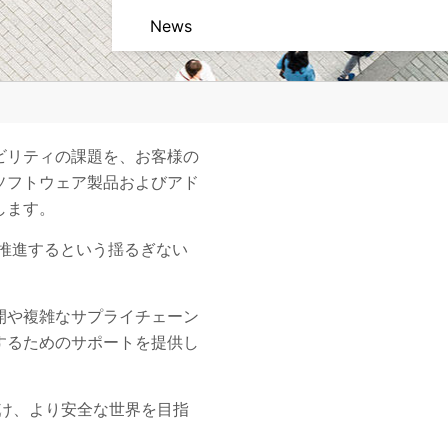
News
Leadership
Board of Directors
Meet our Experts
ナビリティの課題を、お客様の
The William Henry Merrill Society
るソフトウェア製品およびアド
Locations
します。
Global Impact Reports
推進するという揺るぎない
Supplier Portal
開や複雑なサプライチェーン
するためのサポートを提供し
け、より安全な世界を目指