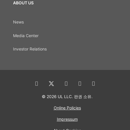
ABOUT US
News
Media Center
Investor Relations
© 2026 UL LLC. 판권 소유.
Online Policies
Impressum