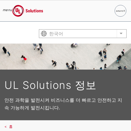
menu
search
찾다
UL Solutions
Skip to main content
한국어
List
UL Solutions 정보
안전 과학을 발전시켜 비즈니스를 더 빠르고 안전하고 지
속 가능하게 발전시킵니다.
홈